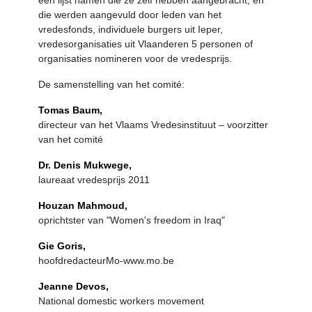
een lijst namen die ze zelf hebben aangebracht, en
die werden aangevuld door leden van het
vredesfonds, individuele burgers uit Ieper,
vredesorganisaties uit Vlaanderen 5 personen of
organisaties nomineren voor de vredesprijs.
De samenstelling van het comité:
Tomas Baum,
directeur van het Vlaams Vredesinstituut – voorzitter
van het comité
Dr. Denis Mukwege,
laureaat vredesprijs 2011
Houzan Mahmoud,
oprichtster van "Women's freedom in Iraq"
Gie Goris,
hoofdredacteurMo-www.mo.be
Jeanne Devos,
National domestic workers movement