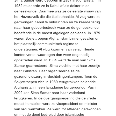
Sima Samar werd geboren in 1957 in Afghanistan. In
1982 studeerde ze in Kabul af als dokter in de
geneeskunde. Daarmee was ze de eerste vrouw van
het Hazaravolk die die titel behaalde. Al vlug werd ze
gedwongen Kabul te ontvluchten en ze keerde terug
naar haar geboortestreek waar ze de geneeskunde
beoefende in de meest afgelegen gebieden. In 1979
waren Sovjettroepen Afghanistan binnengevallen om
het plaatselijk communistisch regime te
ondersteunen. Al vlug kwam er van verschillende
kanten verzet waartegen dan weer ongenadig
opgetreden werd. In 1984 werd de man van Sima
Samar gearresteerd. Sima vluchtte met haar zoontje
naar Pakistan. Daar organiseerde ze de
gezondheidszorg in vluchtelingenkampen. Toen de
Sovjettroepen zich in 1989 terugtrokken belandde
Afghanistan in een langdurige burgeroorlog. Pas in
2002 kon Sima Samar naar haar vaderland
terugkeren. In de overgangsregering die de vrede
moest herstellen werd ze vicepresident en minister
van vrouwenzaken. Ze werd tot aftreden gedwongen
en met de dood bedreigd door islamitische