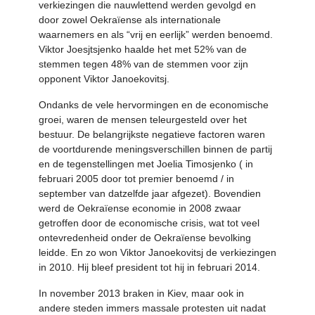
verkiezingen die nauwlettend werden gevolgd en
door zowel Oekraïense als internationale
waarnemers en als “vrij en eerlijk” werden benoemd.
Viktor Joesjtsjenko haalde het met 52% van de
stemmen tegen 48% van de stemmen voor zijn
opponent Viktor Janoekovitsj.
Ondanks de vele hervormingen en de economische
groei, waren de mensen teleurgesteld over het
bestuur. De belangrijkste negatieve factoren waren
de voortdurende meningsverschillen binnen de partij
en de tegenstellingen met Joelia Timosjenko ( in
februari 2005 door tot premier benoemd / in
september van datzelfde jaar afgezet). Bovendien
werd de Oekraïense economie in 2008 zwaar
getroffen door de economische crisis, wat tot veel
ontevredenheid onder de Oekraïense bevolking
leidde. En zo won Viktor Janoekovitsj de verkiezingen
in 2010. Hij bleef president tot hij in februari 2014.
In november 2013 braken in Kiev, maar ook in
andere steden immers massale protesten uit nadat