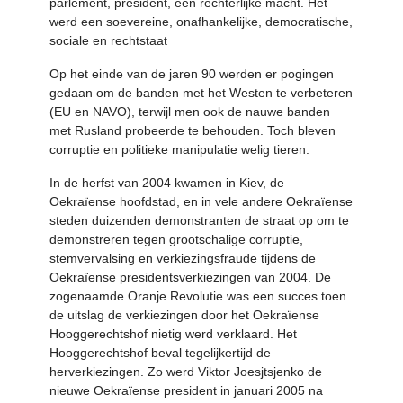
parlement, president, een rechterlijke macht. Het
werd een soevereine, onafhankelijke, democratische,
sociale en rechtstaat
Op het einde van de jaren 90 werden er pogingen
gedaan om de banden met het Westen te verbeteren
(EU en NAVO), terwijl men ook de nauwe banden
met Rusland probeerde te behouden. Toch bleven
corruptie en politieke manipulatie welig tieren.
In de herfst van 2004 kwamen in Kiev, de
Oekraïense hoofdstad, en in vele andere Oekraïense
steden duizenden demonstranten de straat op om te
demonstreren tegen grootschalige corruptie,
stemvervalsing en verkiezingsfraude tijdens de
Oekraïense presidentsverkiezingen van 2004. De
zogenaamde Oranje Revolutie was een succes toen
de uitslag de verkiezingen door het Oekraïense
Hooggerechtshof nietig werd verklaard. Het
Hooggerechtshof beval tegelijkertijd de
herverkiezingen. Zo werd Viktor Joesjtsjenko de
nieuwe Oekraïense president in januari 2005 na