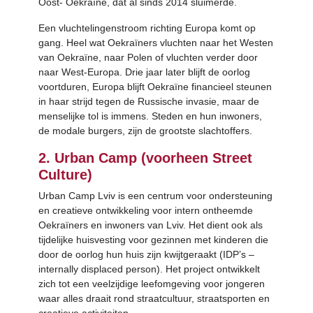
Oost- Oekraïne, dat al sinds 2014 sluimerde.
Een vluchtelingenstroom richting Europa komt op
gang. Heel wat Oekraïners vluchten naar het Westen
van Oekraïne, naar Polen of vluchten verder door
naar West-Europa. Drie jaar later blijft de oorlog
voortduren, Europa blijft Oekraïne financieel steunen
in haar strijd tegen de Russische invasie, maar de
menselijke tol is immens. Steden en hun inwoners,
de modale burgers, zijn de grootste slachtoffers.
2. Urban Camp (voorheen Street
Culture)
Urban Camp Lviv is een centrum voor ondersteuning
en creatieve ontwikkeling voor intern ontheemde
Oekraïners en inwoners van Lviv. Het dient ook als
tijdelijke huisvesting voor gezinnen met kinderen die
door de oorlog hun huis zijn kwijtgeraakt (IDP’s –
internally displaced person). Het project ontwikkelt
zich tot een veelzijdige leefomgeving voor jongeren
waar alles draait rond straatcultuur, straatsporten en