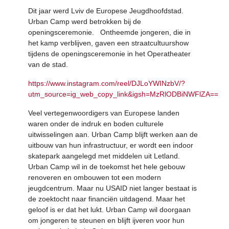
Dit jaar werd Lviv de Europese Jeugdhoofdstad.
Urban Camp werd betrokken bij de
openingsceremonie. Ontheemde jongeren, die in
het kamp verblijven, gaven een straatcultuurshow
tijdens de openingsceremonie in het Operatheater
van de stad.
https://www.instagram.com/reel/DJLoYWINzbV/?
utm_source=ig_web_copy_link&igsh=MzRlODBiNWFlZA==
Veel vertegenwoordigers van Europese landen
waren onder de indruk en boden culturele
uitwisselingen aan. Urban Camp blijft werken aan de
uitbouw van hun infrastructuur, er wordt een indoor
skatepark aangelegd met middelen uit Letland.
Urban Camp wil in de toekomst het hele gebouw
renoveren en ombouwen tot een modern
jeugdcentrum. Maar nu USAID niet langer bestaat is
de zoektocht naar financiën uitdagend. Maar het
geloof is er dat het lukt. Urban Camp wil doorgaan
om jongeren te steunen en blijft ijveren voor hun