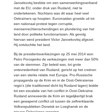
Janoekovtsj besliste om een samenwerkingsverband
met de EU, onder druk van Rusland, niet te
ondertekenen. Nochtans was dit waar heel veel
Oekraïners op hoopten. Euromaidan groeide uit tot
een nationaal protest tegen corruptie,
mensenrechtenschendingen en plundering van het
land door politieke functionarissen. Als gevolg
hiervan werd president Victor Janoekovitsj afgezet.
Hij ontvluchtte het land.
Bij de presidentsverkiezingen op 25 mei 2014 won
Petro Porosjenko de verkiezingen met meer dan 50%
van de stemmen. Zijn beleid was, tot grote
ontevredenheid van Rusland, gericht op het creëren
van een sterke relatie met Europa. Pro-Russische
propaganda op de Krim en in de Oost-Oekraïense
regio's (die traditioneel dicht bij Rusland lagen) leidde
tot een escalatie van het conflict in Oost-Oekraïne.
Rusland annexeerde de Krim en tegelijkertijd brak
een gewapend conflict uit tussen de zelfverklaarde
Volksrepublieken Donetsk en Loeghansk en de
nieuwe Oekraïense regering.