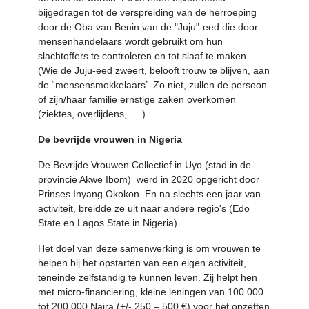
bijgedragen tot de verspreiding van de herroeping
door de Oba van Benin van de "Juju"-eed die door
mensenhandelaars wordt gebruikt om hun
slachtoffers te controleren en tot slaaf te maken.
(Wie de Juju-eed zweert, belooft trouw te blijven, aan
de “mensensmokkelaars’. Zo niet, zullen de persoon
of zijn/haar familie ernstige zaken overkomen
(ziektes, overlijdens, ….)
De bevrijde vrouwen in Nigeria
De Bevrijde Vrouwen Collectief in Uyo (stad in de
provincie Akwe Ibom) werd in 2020 opgericht door
Prinses Inyang Okokon. En na slechts een jaar van
activiteit, breidde ze uit naar andere regio's (Edo
State en Lagos State in Nigeria).
Het doel van deze samenwerking is om vrouwen te
helpen bij het opstarten van een eigen activiteit,
teneinde zelfstandig te kunnen leven. Zij helpt hen
met micro-financiering, kleine leningen van 100.000
tot 200.000 Naira (+/- 250 – 500 €) voor het opzetten