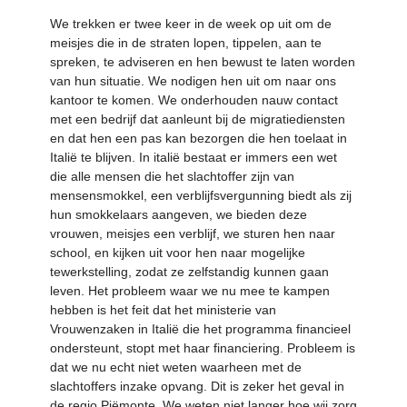
We trekken er twee keer in de week op uit om de
meisjes die in de straten lopen, tippelen, aan te
spreken, te adviseren en hen bewust te laten worden
van hun situatie. We nodigen hen uit om naar ons
kantoor te komen. We onderhouden nauw contact
met een bedrijf dat aanleunt bij de migratiediensten
en dat hen een pas kan bezorgen die hen toelaat in
Italië te blijven. In italië bestaat er immers een wet
die alle mensen die het slachtoffer zijn van
mensensmokkel, een verblijfsvergunning biedt als zij
hun smokkelaars aangeven, we bieden deze
vrouwen, meisjes een verblijf, we sturen hen naar
school, en kijken uit voor hen naar mogelijke
tewerkstelling, zodat ze zelfstandig kunnen gaan
leven. Het probleem waar we nu mee te kampen
hebben is het feit dat het ministerie van
Vrouwenzaken in Italië die het programma financieel
ondersteunt, stopt met haar financiering. Probleem is
dat we nu echt niet weten waarheen met de
slachtoffers inzake opvang. Dit is zeker het geval in
de regio Piëmonte. We weten niet langer hoe wij zorg