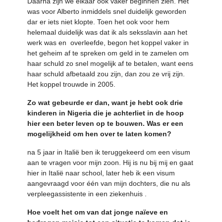
Daarna zijn we elkaar ook vaker beginnen zien. Het
was voor Alberto inmiddels snel duidelijk geworden
dar er iets niet klopte. Toen het ook voor hem
helemaal duidelijk was dat ik als seksslavin aan het
werk was en overleefde, begon het koppel vaker in
het geheim af te spreken om geld in te zamelen om
haar schuld zo snel mogelijk af te betalen, want eens
haar schuld afbetaald zou zijn, dan zou ze vrij zijn.
Het koppel trouwde in 2005.
Zo wat gebeurde er dan, want je hebt ook drie
kinderen in Nigeria die je achterliet in de hoop
hier een beter leven op te bouwen. Was er een
mogelijkheid om hen over te laten komen?
na 5 jaar in Italië ben ik teruggekeerd om een visum
aan te vragen voor mijn zoon. Hij is nu bij mij en gaat
hier in Italië naar school, later heb ik een visum
aangevraagd voor één van mijn dochters, die nu als
verpleegassistente in een ziekenhuis .
Hoe voelt het om van dat jonge naïeve en