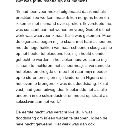
Wat was jouw reactie op dat moment.
“Ik had toen voor mezelf uitgemaakt dat ik niet als
prostitué zou werken, maar ik kon nergens heen en
ik kon er met niemand over spreken. Ik verstopte me,
was constant aan het wenen en vroeg God of dit het
werk was waarvoor ik naar Italië was gekomen. Maar
de eigenares begon mij te slaan, met haar schoenen,
met de hoge hakken van haar schoenen sloeg ze me
op het hoofd, tot bloedens toe, mijn hoofd diende
gehecht te worden in het ziekenhuis, ze startte mijn
lichaam te mutileren met scheermesjes, verzamelde
het bloed en dreigde er mee het naar mijn moeder
op te sturen en mij en mijn kinderen in Nigeria om
het leven te brengen. Ik was dus doodsbang. Ik zat
vast, had geen uitweg, dus ik belandde net als alle
anderen in de seksindustrie, en moest op straat als
seksslavin aan het werk.”
De eerste nacht was verschrikkelijk, ik was
doodsbang om in een wagen te stappen, ik heb de
hele nacht geweend. Het werk was dan ook